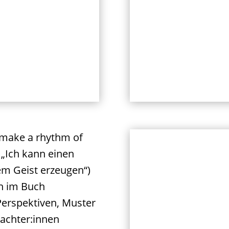
n make a rhythm of
 „Ich kann einen
em Geist erzeugen“)
ch im Buch
Perspektiven, Muster
rachter:innen