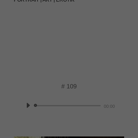
# 109
Momentaufnahme
Audio-
00:00
Player