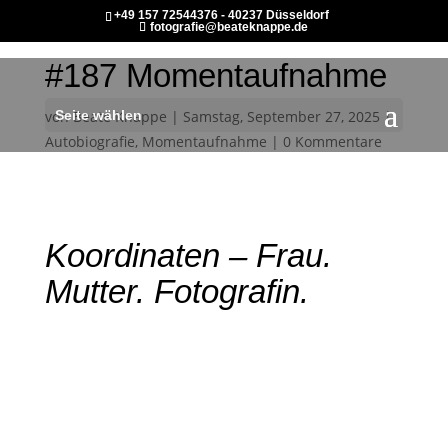
+49 157 72544376 - 40237 Düsseldorf
fotografie@beateknappe.de
#187 Momentaufnahme
von
Seite wählen
Beate Knappe
|
Samstag, September 27, 2025
|
Autobiografie
,
Momentaufnahme
|
0 Kommentare
Koordinaten – Frau.
Mutter. Fotografin.