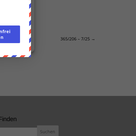
n anzeigen
nfrei
en
365/206 – 7/25
→
Finden