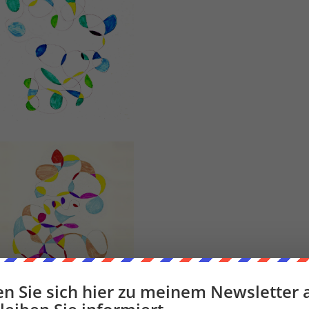
n Sie sich hier zu meinem Newsletter 
ookies, um unsere Website und unseren Service zu optimieren.