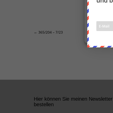
und b
Dienste verwalt
Cookies
←
365/204 – 7/23
Hier können Sie meinen Newsletter
bestellen