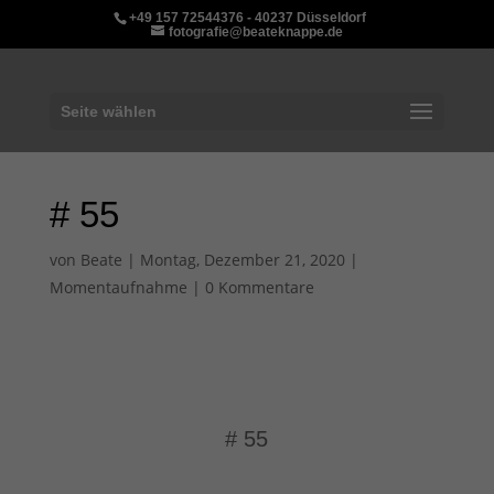
+49 157 72544376 - 40237 Düsseldorf
fotografie@beateknappe.de
Seite wählen
# 55
von
Beate
|
Montag, Dezember 21, 2020
|
Momentaufnahme
|
0 Kommentare
# 55
von
Beate Knappe
|
Momentaufnahme