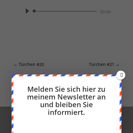
Audio-
00:00
Player
←
Türchen #20
Türchen #21
→
Melden Sie sich hier zu
meinem Newsletter an
und bleiben Sie
informiert.
Hier können Sie meinen Newsletter
bestellen