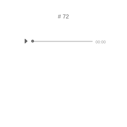
# 72
von
Beate Knappe
|
Momentaufnahme
Audio-
00:00
Player