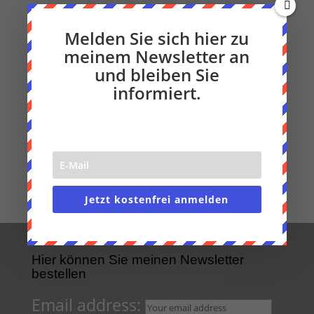
Des Weiteren:
Geuer & Geuer
Melden Sie sich hier zu
NRW Forum
meinem Newsletter an
Co laborare
und bleiben Sie
Photo Pop up Düsseldorf
informiert.
Marie Theres Niessalla
Jetzt kostenfrei anmelden
Hier können Sie meinen Newsletter
bestellen
Email address: