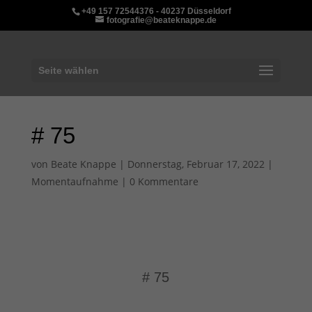
+49 157 72544376 - 40237 Düsseldorf
fotografie@beateknappe.de
Seite wählen
# 75
von
Beate Knappe
|
Donnerstag, Februar 17, 2022
|
Momentaufnahme
|
0 Kommentare
# 75
von
Beate Knappe
|
Momentaufnahme