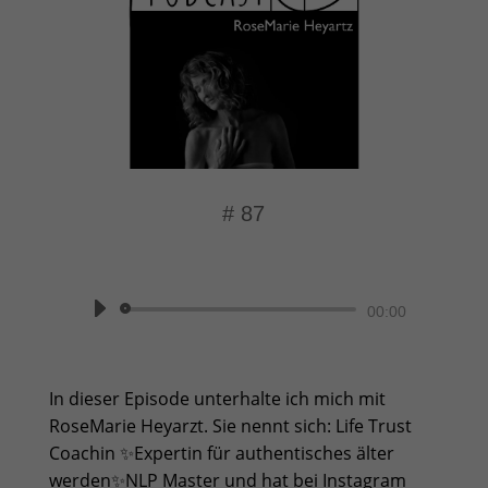
# 87
von
Beate Knappe
|
Momentaufnahme
Audio-
00:00
Player
In dieser Episode unterhalte ich mich mit
RoseMarie Heyarzt. Sie nennt sich: Life Trust
Coachin ✨Expertin für authentisches älter
werden✨NLP Master und hat bei Instagram