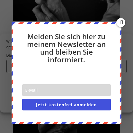
Melden Sie sich hier zu
Wir verwenden Cookies, um unsere Website und unseren Service zu
meinem Newsletter an
optimieren.
und bleiben Sie
Dienste verwalten
informiert.
Cookies akzeptieren
Nur funktionale Cookies
Einstellungen anzeigen
Cookie-Richtlinie
Datenschutzerklärung
Impressum
Jetzt kostenfrei anmelden