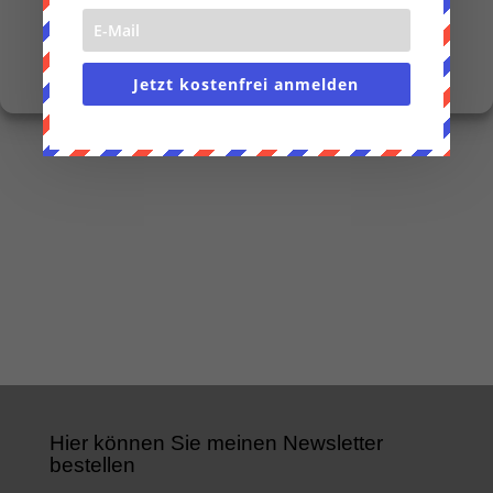
Auf diese Zeile klicken und Sie gelangen zu
Einstellungen anzeigen
meinem Shop
Cookie-Richtlinie
Datenschutzerklärung
Impressum
Jetzt kostenfrei anmelden
Hier können Sie meinen Newsletter
bestellen