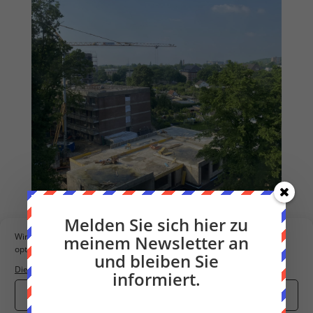
Melden Sie sich hier zu
Wir verwenden Cookies, um unsere Website und unseren Service zu
meinem Newsletter an
optimieren.
und bleiben Sie
Dienste verwalten
informiert.
08.05.2024
Cookies akzeptieren