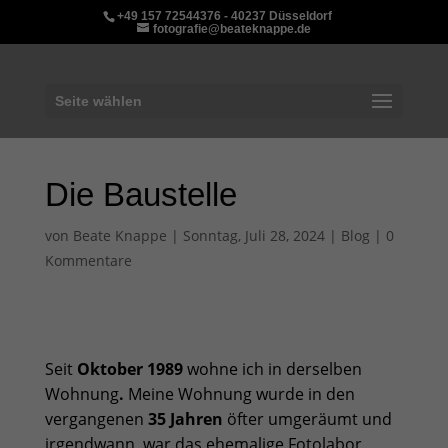
+49 157 72544376 - 40237 Düsseldorf
fotografie@beateknappe.de
Seite wählen
Die Baustelle
von
Beate Knappe
|
Sonntag, Juli 28, 2024
|
Blog
|
0
Kommentare
Seit
Oktober 1989
wohne ich in derselben
Wohnung
.
Meine Wohnung wurde in den
vergangenen
35 Jahren
öfter umgeräumt und
irgendwann, war das ehemalige Fotolabor