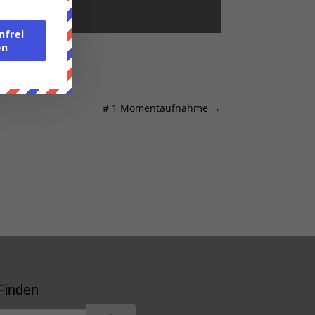
nfrei
en
# 1 Momentaufnahme
→
Finden