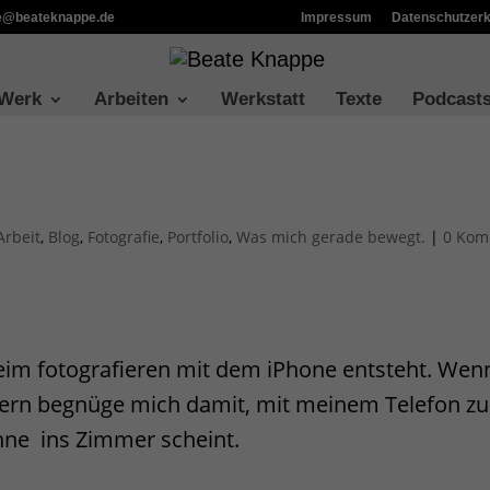
ie@beateknappe.de
Impressum
Datenschutzerk
 Werk
Arbeiten
Werkstatt
Texte
Podcast
Arbeit
,
Blog
,
Fotografie
,
Portfolio
,
Was mich gerade bewegt.
|
0 Kom
eim fotografieren mit dem iPhone entsteht. Wenn
ern begnüge mich damit, mit meinem Telefon zu
nne ins Zimmer scheint.