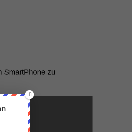
dem SmartPhone zu
an