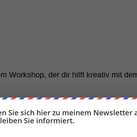
em Workshop, der dir hilft kreativ mit 
n Sie sich hier zu meinem Newsletter 
ich an!
leiben Sie informiert.
beateknappe.de