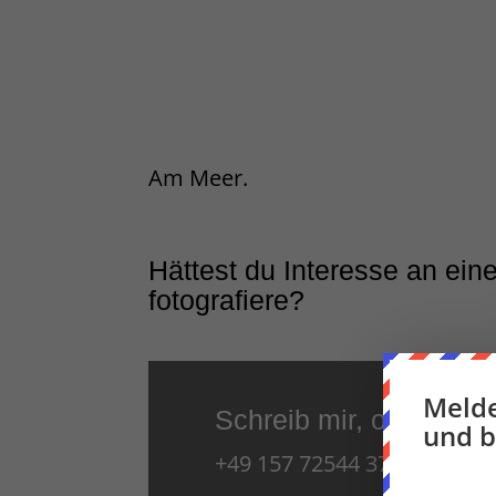
Am Meer.
Hättest du Interesse an ein
fotografiere?
Melde
Schreib mir, oder ruf m
und b
+49 157 72544 376 –
mail@