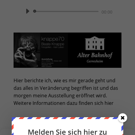
Audio-
00:00
Player
Hier berichte ich, wie es mir gerade geht und
das alles in Veränderung begriffen ist und das
morgen meine Ausstellung eröffnet wird.
Weitere Informationen dazu finden sich
hier
Melden Sie sich hier zu