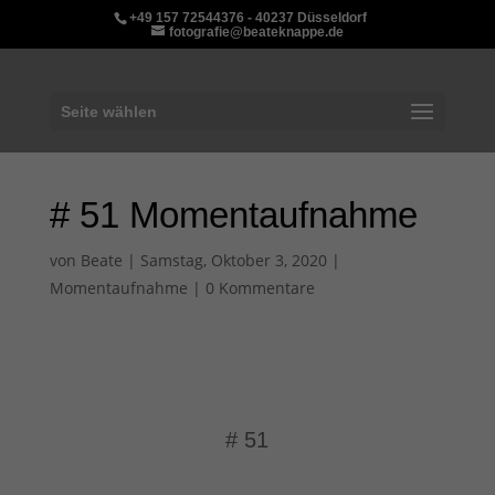
+49 157 72544376 - 40237 Düsseldorf
fotografie@beateknappe.de
Seite wählen
# 51 Momentaufnahme
von
Beate
|
Samstag, Oktober 3, 2020
|
Momentaufnahme
|
0 Kommentare
# 51
von
Beate Knappe
|
Momentaufnahme