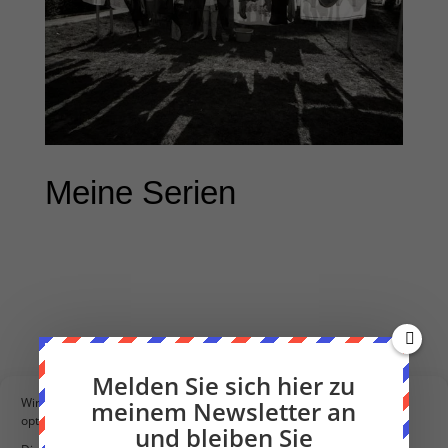
Meine Serien
Melden Sie sich hier zu
←
Türchen #22
Türchen #24
→
Wir verwenden Cookies, um unsere Website und unseren Service zu
meinem Newsletter an
optimieren.
und bleiben Sie