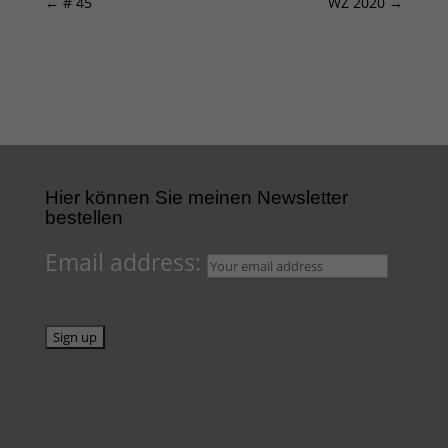
←
# 45
WZ 2020
→
Hier können Sie meinen Newsletter
bestellen
Email address: