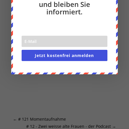
und bleiben Sie
In der Regel fotografiere ich die Männer für
informiert.
diese Serie selbst. Andreas lebt in Bremen und
somit war das in diesem Jahr nicht möglich.
Darum hier einige Fotos, die
Kim Hoehnle
von
Andreas gemacht hat.
Jetzt kostenfrei anmelden
←
# 121 Momentaufnahme
# 12 - Zwei weisse alte Frauen - der Podcast
→