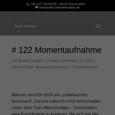
+49 157 72544376 - 40237 Düsseldorf
fotografie@beateknappe.de
Seite wählen
# 122 Momentaufnahme
von
Beate Knappe
|
Freitag, November 24, 2023
|
Männlichkeit
,
Momentaufnahme
|
0 Kommentare
Männer sind für mich ein „unbekannter
Kontinent“. Darum habe ich mich entschieden
unter dem Titel »
Männlichkeit – Sinnlichkeit
«
eine Porträtserie zu kreieren, die sich mit der