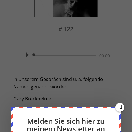
# 122
von
Beate Knappe
|
Momentaufnahme
Audio-
00:00
Player
In unserem Gespräch sind u. a. folgende
Namen genannt worden:
Gary Breckheimer
Nigel Perry
Melden Sie sich hier zu
meinem Newsletter an