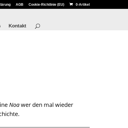
lärung
AGB
Cookie-Richtlinie (EU)
0-Artikel
s
Kontakt
eine
Noa
wer den mal wieder
chichte.