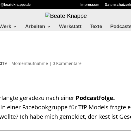
ie@beateknappe.de
Impressum
Datenschutzerk
 Werk
Arbeiten
Werkstatt
Texte
Podcast
2019
|
Momentaufnahme
|
0 Kommentare
rlangte geradezu nach einer
Podcastfolge.
 In einer Facebookgruppe für
TfP
Models fragte 
ollte? Ich habe mich gemeldet, der Rest ist Ges