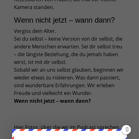
Kamera standen.
Wenn nicht jetzt – wann dann?
Vergiss dein Alter.
Sei du selbst – keine Version von dir selbst, die
andere Menschen erwarten. Sei dir selbst treu
– die längste Beziehung, die du jemals haben
wirst, ist mit dir selbst.
Sobald wir an uns selbst glauben, beginnen wir
wieder etwas zu riskieren. Was dann passiert,
sind wunderbare Erfahrungen. Wir erleben
Freude und vielleicht ein Wunder.
Wenn nicht jetzt – wann dann?
Hier Fotos, über die wir im Podcast sprechen.