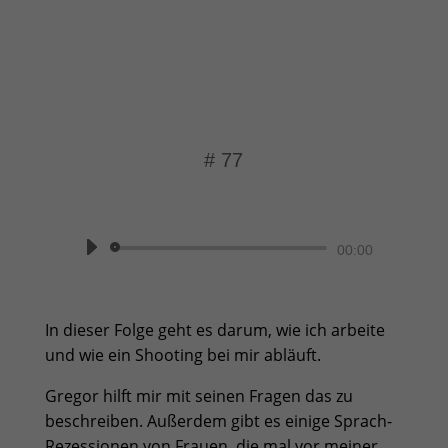
# 77
von
Beate Knappe
|
Momentaufnahme
Audio-
00:00
Player
In dieser Folge geht es darum, wie ich arbeite
und wie ein Shooting bei mir abläuft.
Gregor hilft mir mit seinen Fragen das zu
beschreiben. Außerdem gibt es einige Sprach-
Rezessionen von Frauen, die mal vor meiner