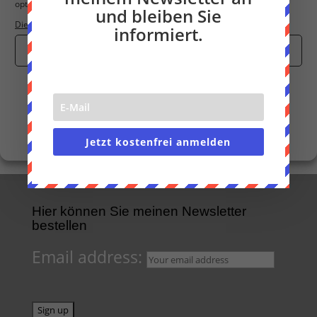
optimieren.
und bleiben Sie
Dienste verwalten
informiert.
Cookies akzeptieren
←
Was bedeutet Endphase?
Exposé
→
Nur funktionale Cookies
Einstellungen anzeigen
Cookie-Richtlinie
Datenschutzerklärung
Impressum
Jetzt kostenfrei anmelden
Hier können Sie meinen Newsletter
bestellen
Email address: