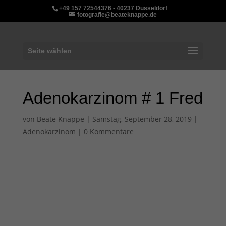
+49 157 72544376 - 40237 Düsseldorf
fotografie@beateknappe.de
Seite wählen
Adenokarzinom # 1 Fred
von
Beate Knappe
|
Samstag, September 28, 2019
|
Adenokarzinom
|
0 Kommentare