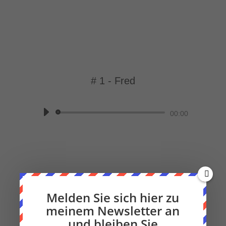
# 1 - Fred
von
Beate Knappe
|
Adenokarzinom
Audio-
00:00
Player
Melden Sie sich hier zu
←
Adenokarzinom
# 18 Momentaufnahme
→
meinem Newsletter an
und bleiben Sie