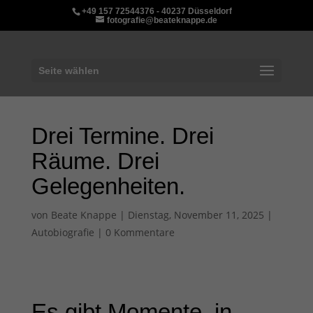
+49 157 72544376 - 40237 Düsseldorf
fotografie@beateknappe.de
Seite wählen
Drei Termine. Drei
Räume. Drei
Gelegenheiten.
von
Beate Knappe
|
Dienstag, November 11, 2025
|
Autobiografie
|
0 Kommentare
Es gibt Momente, in