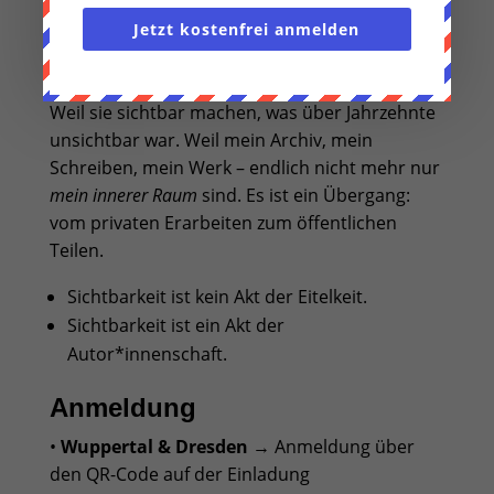
Jetzt kostenfrei anmelden
Warum diese drei Termine für
mich so bedeutsam sind
Weil sie sichtbar machen, was über Jahrzehnte
unsichtbar war. Weil mein Archiv, mein
Schreiben, mein Werk – endlich nicht mehr nur
mein innerer Raum
sind. Es ist ein Übergang:
vom privaten Erarbeiten zum öffentlichen
Teilen.
Sichtbarkeit ist kein Akt der Eitelkeit.
Sichtbarkeit ist ein Akt der
Autor*innenschaft.
Anmeldung
•
Wuppertal & Dresden
→ Anmeldung über
den QR-Code auf der Einladung