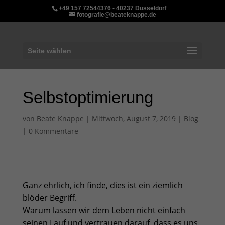
+49 157 72544376 - 40237 Düsseldorf
fotografie@beateknappe.de
Seite wählen
Selbstoptimierung
von
Beate Knappe
|
Mittwoch, August 7, 2019
|
Blog
|
0 Kommentare
Ganz ehrlich, ich finde, dies ist ein ziemlich
blöder Begriff.
Warum lassen wir dem Leben nicht einfach
seinen Lauf und vertrauen darauf, dass es uns