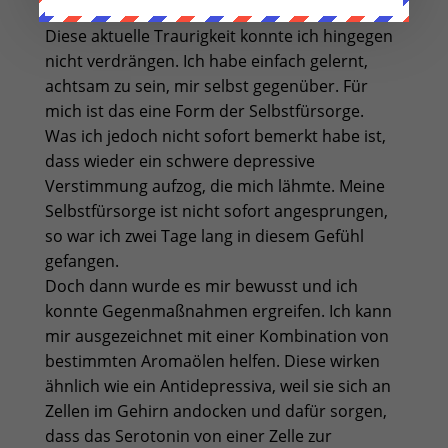
sehr traurig.
Diese aktuelle Traurigkeit konnte ich hingegen
nicht verdrängen. Ich habe einfach gelernt,
achtsam zu sein, mir selbst gegenüber. Für
mich ist das eine Form der Selbstfürsorge.
Was ich jedoch nicht sofort bemerkt habe ist,
dass wieder ein schwere depressive
Verstimmung aufzog, die mich lähmte. Meine
Selbstfürsorge ist nicht sofort angesprungen,
so war ich zwei Tage lang in diesem Gefühl
gefangen.
Doch dann wurde es mir bewusst und ich
konnte Gegenmaßnahmen ergreifen. Ich kann
mir ausgezeichnet mit einer Kombination von
bestimmten Aromaölen helfen. Diese wirken
ähnlich wie ein Antidepressiva, weil sie sich an
Zellen im Gehirn andocken und dafür sorgen,
dass das Serotonin von einer Zelle zur