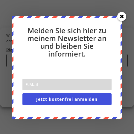
Melden Sie sich hier zu
Wir verwenden Cookies, um unsere Website und unseren Service zu
meinem Newsletter an
optimieren.
und bleiben Sie
Dienste verwalten
informiert.
Cookies akzeptieren
Nur funktionale Cookies
Einstellungen anzeigen
Cookie-Richtlinie
Datenschutzerklärung
Impressum
Jetzt kostenfrei anmelden