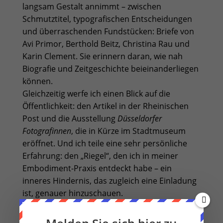
langsam Gestalt annimmt – zwischen
Schmutztitel, typografischen Entscheidungen
und überraschenden Fundstücken: Briefe von
Avi Primor, Berthold Beitz, Christina Rau und
Karin Clement. Sie erinnern daran, wie nah
Biografie und Zeitgeschichte beieinanderliegen
können.
Gleichzeitig werfe ich einen Blick auf die
Öffentlichkeit: den Artikel in der
Rheinischen
Post
und die Ausstellung
Düsseldorfer
Fotografinnen
, die in Kürze im Stadtmuseum
eröffnet. Und ich teile eine sehr persönliche
Erfahrung: den „Riegel“, den ich in meiner
Embodiment-Praxis entdeckt habe – ein
inneres Hindernis, das zugleich eine Einladung
ist, genauer hinzuschauen.