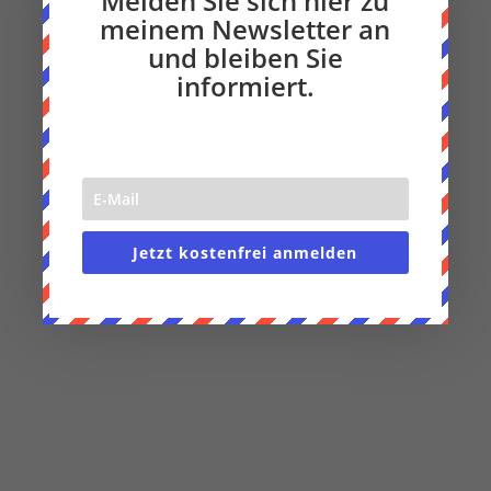
Melden Sie sich hier zu
Hier einige Punkte visualisiert, über die ich in
meinem Newsletter an
dieser Episode spreche.
und bleiben Sie
informiert.
Hier kannst du mein Buch
vorbestellen
Jetzt kostenfrei anmelden