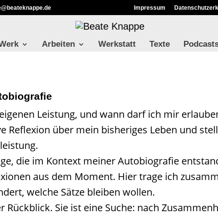
ie@beateknappe.de
Impressum
Datenschutzerk
 Werk
Arbeiten
Werkstatt
Texte
Podcast
tobiografie
igenen Leistung, und wann darf ich mir erlauben,
ve Reflexion über mein bisheriges Leben und ste
leistung.
äge, die im Kontext meiner Autobiografie entstan
lexionen aus dem Moment. Hier trage ich zusam
dert, welche Sätze bleiben wollen.
ßer Rückblick. Sie ist eine Suche: nach Zusamme