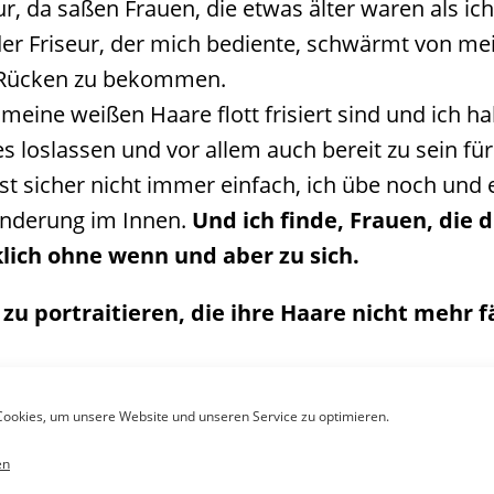
, da saßen Frauen, die etwas älter waren als ich
der Friseur, der mich bediente, schwärmt von me
n Rücken zu bekommen.
meine weißen Haare flott frisiert sind und ich ha
 loslassen und vor allem auch bereit zu sein für
t sicher nicht immer einfach, ich übe noch und
änderung im Innen.
Und ich finde, Frauen, die 
lich ohne wenn und aber zu sich.
 zu portraitieren, die ihre Haare nicht mehr f
ookies, um unsere Website und unseren Service zu optimieren.
ein?
en
er können mit graumeliertem Haar einfach umw