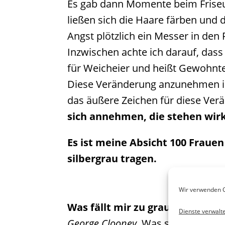
Es gab dann Momente beim Friseur
ließen sich die Haare färben und 
Angst plötzlich ein Messer in de
Inzwischen achte ich darauf, dass 
für Weicheier und heißt Gewohntes
Diese Veränderung anzunehmen is
das äußere Zeichen für diese Ver
sich annehmen, die stehen wirk
Es ist meine Absicht 100 Frauen
silbergrau tragen.
Wir verwenden C
Was fällt mir zu grauen Haaren 
Dienste verwalt
George Clooney
. Was sonst. Männ