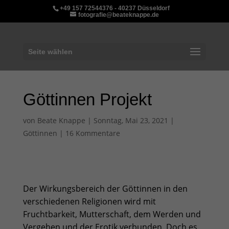
+49 157 72544376 - 40237 Düsseldorf
fotografie@beateknappe.de
Seite wählen
Göttinnen Projekt
von
Beate Knappe
|
Sonntag, Mai 23, 2021
|
Göttinnen
|
16 Kommentare
Der Wirkungsbereich der Göttinnen in den
verschiedenen
Religionen
wird mit
Fruchtbarkeit
,
Mutterschaft
, dem Werden und
Vergehen und der
Erotik
verbunden. Doch es