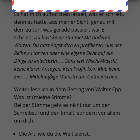
Es hat mich aufhorchen lassen, was er schrieb,
denn es hatte, aus meiner Sicht, genau mit
dem zu tun, was gerade passiert war.Er
schrieb:
Du hast keine Stimme! Mit anderen
Worten: Du hast Angst dich zu profilieren, aus der
Reihe zu tanzen oder eine eigene Sicht auf die
Dinge zu entwickeln. … Ganz viel Wischi-Waschi,
keine klaren Ansagen. Kein Profil; kein Mut; keine
Eier. … Mittelmäßige Mainstream-Gutmenschen…
Weiter lese ich in dem Beitrag von Walter Epp:
Was ist (m)eine Stimme?
Bei der Stimme geht es nicht nur um den
Schreibstil und den Inhalt, sondern vor allem
um dich.
Die Art, wie du die Welt siehst.