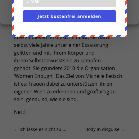
ganz normaler Frauen, die eben nicht
Einstellungen anzeigen
unbedingt in Körpern mit Modelmaßen zu
Cookie-Richtlinie
Datenschutzerklärung
Impressum
finden ist.
Jetzt kostenfrei anmelden
Die Amerikanerin
Michelle Fetisch
hatte die
Idee zu diesem Projekt. Es heißt, sie hätte
selbst viele Jahre unter einer Essstörung
gelitten und mit ihrem Körper und
ihrem Selbstbewusstsein zu kämpfen
gehabt. Sie gründete 2010 die Organisation
‘Women Enough’. Das Ziel von Michelle Fetisch
ist es: Frauen dabei zu unterstützen, ihren
eigenen Wert zu erkennen und großartig zu
sein, genau so, wie sie sind.
Nett!!
←
Ich lasse es nicht zu ...
Body in disguise
→