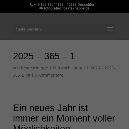
+49 157 72544376 - 40237 Düsseldorf
fotografie@beateknappe.de
Seite wählen
2025 – 365 – 1
von
Beate Knappe
|
Mittwoch, Januar 1, 2025
|
2025-
365
,
Blog
|
0 Kommentare
Ein neues Jahr ist
immer ein Moment voller
Möglichkeiten,