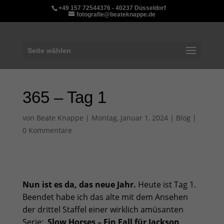
+49 157 72544376 - 40237 Düsseldorf
fotografie@beateknappe.de
Seite wählen
365 – Tag 1
von
Beate Knappe
|
Montag, Januar 1, 2024
|
Blog
|
0 Kommentare
Nun ist es da, das neue Jahr.
Heute ist Tag 1.
Beendet habe ich das alte mit dem Ansehen
der drittel Staffel einer wirklich amüsanten
Serie:
Slow Horses – Ein Fall für Jackson