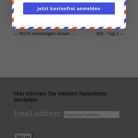
Jetzt kostenfrei anmelden
←
Nicht entmutigen lassen ...
365 - Tag 2
→
Hier können Sie meinen Newsletter
bestellen
Email address: