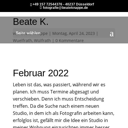
+49 157 72544376 - 40237 Düsseldorf
fotografie@beateknappe.de
Beate K.
von
Seite wählen
Beate Knappe
|
Montag, April 24, 2023
|
Wuelfrath
,
Wülfrath
|
0 Kommentare
Februar 2022
Leben ist das, was passiert, während wir es
planen. Ich muss Termine abgesagt und
verschieben. Denn ich muss Entscheidung
treffen. Da die Suche nach einem neuen
Studio, in dem ich als Fotografin arbeiten kann,
erfolglos ist, gefällt mir die Idee ein Studio in
meiner Wohnung einzurichten immer besser.