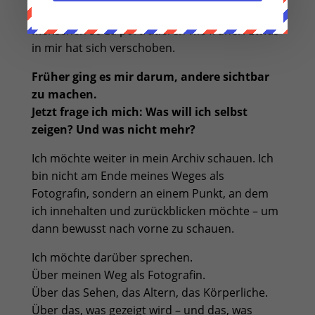
Wenn ich ehrlich bin, habe ich keine Lust mehr,
Menschen so zu porträtieren wie früher. Etwas
in mir hat sich verschoben.
Früher ging es mir darum, andere sichtbar
zu machen.
Jetzt frage ich mich: Was will ich selbst
zeigen? Und was nicht mehr?
Ich möchte weiter in mein Archiv schauen. Ich
bin nicht am Ende meines Weges als
Fotografin, sondern an einem Punkt, an dem
ich innehalten und zurückblicken möchte – um
dann bewusst nach vorne zu schauen.
Ich möchte darüber sprechen.
Über meinen Weg als Fotografin.
Über das Sehen, das Altern, das Körperliche.
Über das, was gezeigt wird – und das, was