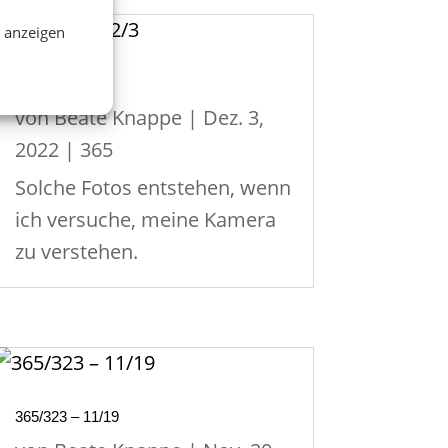
n anzeigen
365/337– 12/3
von
Beate Knappe
|
Dez. 3,
2022
|
365
Solche Fotos entstehen, wenn
ich versuche, meine Kamera
zu verstehen.
365/323 – 11/19