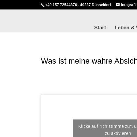
+49 157 72544376 - 40237 Düsseldorf
fotograf
Start
Leben &
Was ist meine wahre Absich
Klicke auf "Ich stimme zu",
zu aktivieren