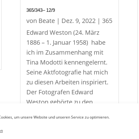
365/343– 12/9
von
Beate
|
Dez. 9, 2022
|
365
Edward Weston (24. März
1886 – 1. Januar 1958) habe
ich im Zusammenhang mit
Tina Modotti kennengelernt.
Seine Aktfotografie hat mich
zu diesen Arbeiten inspiriert.
Der Fotografen Edward
Weston gehörte zu den
Gründern der Gruppe f/64.
ookies, um unsere Website und unseren Service zu optimieren.
Diese Gruppe wurde...
en