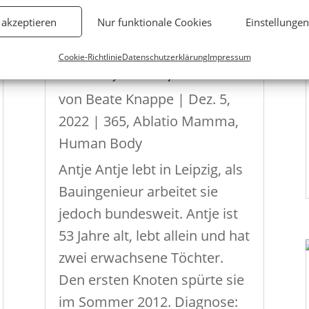
 akzeptieren
Nur funktionale Cookies
Einstellunge
Cookie-Richtlinie
Datenschutzerklärung
Impressum
Human Body 2022 – Antje
von
Beate Knappe
|
Dez. 5,
2022
|
365
,
Ablatio Mamma
,
Human Body
Antje Antje lebt in Leipzig, als
Bauingenieur arbeitet sie
jedoch bundesweit. Antje ist
53 Jahre alt, lebt allein und hat
zwei erwachsene Töchter.
Den ersten Knoten spürte sie
im Sommer 2012. Diagnose: