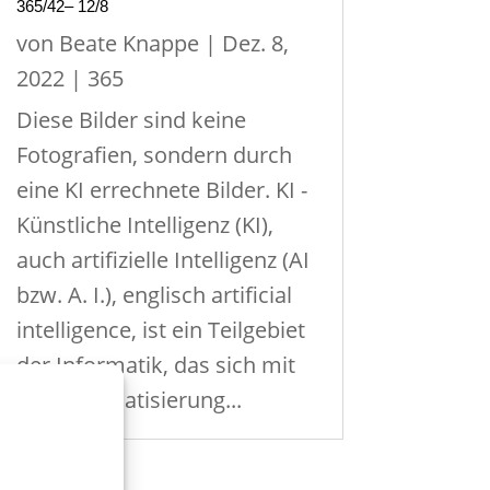
365/42– 12/8
von
Beate Knappe
|
Dez. 8,
2022
|
365
Diese Bilder sind keine
Fotografien, sondern durch
eine KI errechnete Bilder. KI -
Künstliche Intelligenz (KI),
auch artifizielle Intelligenz (AI
bzw. A. I.), englisch artificial
intelligence, ist ein Teilgebiet
der Informatik, das sich mit
der Automatisierung...