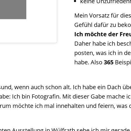
keine Unzufriedenh
Mein Vorsatz für dies
Gefühl dafür zu be
Ich möchte der Fre
Daher habe ich besch
posten, was ich in d
habe. Also
365
Beispi
sund, wenn auch schon alt. Ich habe ein Dach üb
be: Ich bin Fotografin. Mit dieser Gabe mache i
arum möchte ich mal innehalten und feiern, was da
n Ausstellung in Wülfrath sehe ich mir gerade 