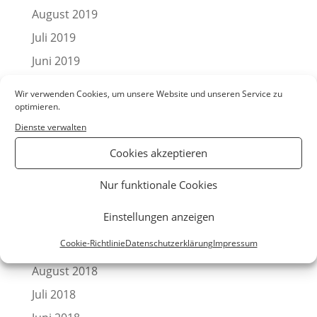
August 2019
Juli 2019
Juni 2019
Mai 2019
Wir verwenden Cookies, um unsere Website und unseren Service zu
April 2019
optimieren.
Dienste verwalten
März 2019
Cookies akzeptieren
Februar 2019
Januar 2019
Nur funktionale Cookies
Dezember 2018
Einstellungen anzeigen
Oktober 2018
Cookie-Richtlinie
Datenschutzerklärung
Impressum
September 2018
August 2018
Juli 2018