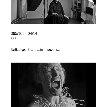
365/105– 04/14
365
Selbstportrait …im neuen...