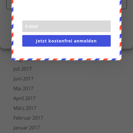
Juli 2018
Cookies akzeptieren
Juni 2018
Nur funktionale Cookies
März 2018
Einstellungen anzeigen
Dezember 2017
November 2017
Cookie-Richtlinie
Datenschutzerklärung
Impressum
Jetzt kostenfrei anmelden
Oktober 2017
August 2017
Juli 2017
Juni 2017
Mai 2017
April 2017
März 2017
Februar 2017
Januar 2017