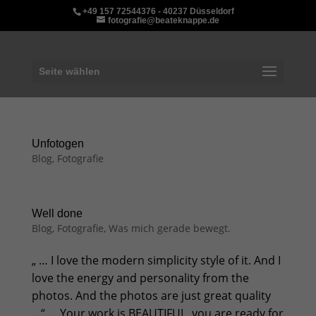
+49 157 72544376 - 40237 Düsseldorf
fotografie@beateknappe.de
Seite wählen
Unfotogen
Blog
,
Fotografie
Well done
Blog
,
Fotografie
,
Was mich gerade bewegt.
„ … I love the modern simplicity style of it. And I
love the energy and personality from the
photos. And the photos are just great quality
…“ … Your work is BEAUTIFUL, you are ready for