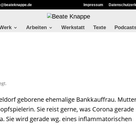
ie@beateknappe.de
Impressum
Datenschutzerk
 Werk
Arbeiten
Werkstatt
Texte
Podcast
gt.
üsseldorf geborene ehemalige Bankkauffrau. Mutte
pfspielerin. Sie reist gerne, was Corona gerade
uba. Sie wird gerade wg. eines inflammatorischen