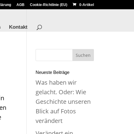
lärung
AGB
Cookie-Richtlinie (EU)
0-Artikel
s
Kontakt
Neueste Beiträge
Was haben wir
gelacht. Oder: Wie
in
Geschichte unseren
ten
Blick auf Fotos
e
verändert
Verändert ein