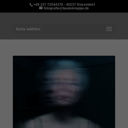
+49 157 72544376 - 40237 Düsseldorf
fotografie@beateknappe.de
Seite wählen