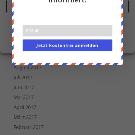
Cookies akzeptieren
Juli 2018
Juni 2018
Nur funktionale Cookies
März 2018
Einstellungen anzeigen
Dezember 2017
Cookie-Richtlinie
Datenschutzerklärung
Impressum
Jetzt kostenfrei anmelden
November 2017
Oktober 2017
August 2017
Juli 2017
Juni 2017
Mai 2017
April 2017
März 2017
Februar 2017