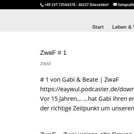
+49 157 72544376 - 40237 Düsseldorf
fotograf
Start
Leben &
ZwaF # 1
ZWAF
# 1 von Gabi & Beate | ZwaF
https://eaywul.podcaster.de/dow
Vor 15 Jahren… …hat Gabi ihren ers
der richtige Zeitpunkt um unsere