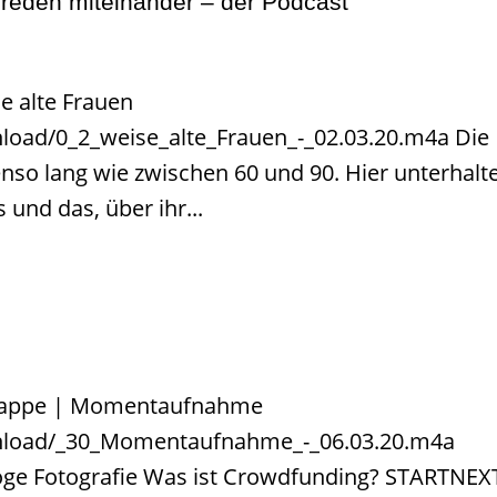
 reden miteinander – der Podcast
e alte Frauen
nload/0_2_weise_alte_Frauen_-_02.03.20.m4a Die
nso lang wie zwischen 60 und 90. Hier unterhalt
 und das, über ihr...
 Knappe | Momentaufnahme
wnload/_30_Momentaufnahme_-_06.03.20.m4a
oge Fotografie Was ist Crowdfunding? STARTNEX