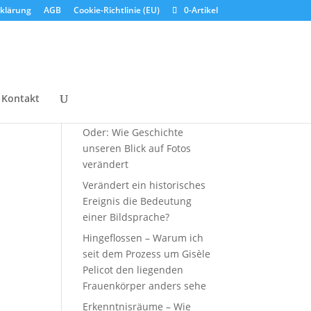
klärung
AGB
Cookie-Richtlinie (EU)
0-Artikel
Neueste Beiträge
Kontakt
Was haben wir gelacht.
Oder: Wie Geschichte
unseren Blick auf Fotos
verändert
Verändert ein historisches
Ereignis die Bedeutung
einer Bildsprache?
Hingeflossen – Warum ich
seit dem Prozess um Gisèle
Pelicot den liegenden
Frauenkörper anders sehe
Erkenntnisräume – Wie