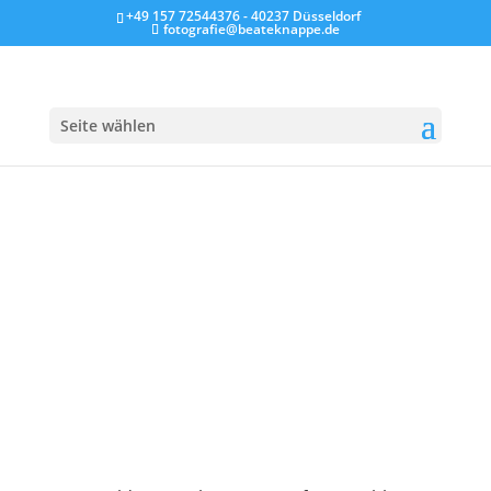
+49 157 72544376 - 40237 Düsseldorf
fotografie@beateknappe.de
Seite wählen