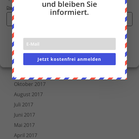
und bleiben Sie
Oktober 2018
Dienste verwalten
informiert.
September 2018
Cookies akzeptieren
August 2018
Juli 2018
Nur funktionale Cookies
Juni 2018
Einstellungen anzeigen
März 2018
Cookie-Richtlinie
Datenschutzerklärung
Impressum
Jetzt kostenfrei anmelden
Dezember 2017
November 2017
Oktober 2017
August 2017
Juli 2017
Juni 2017
Mai 2017
April 2017